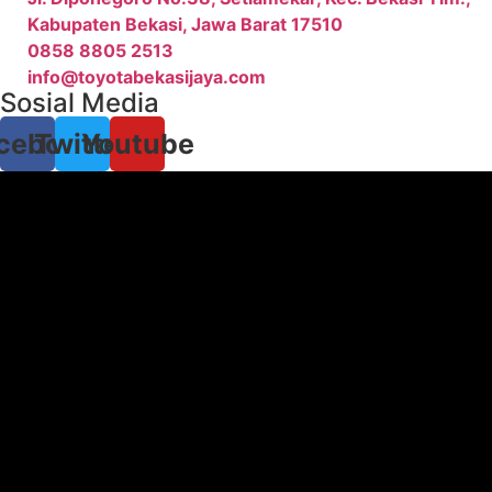
Kabupaten Bekasi, Jawa Barat 17510
0858 8805 2513
info@toyotabekasijaya.com
Sosial Media
cebook
Twitter
Youtube