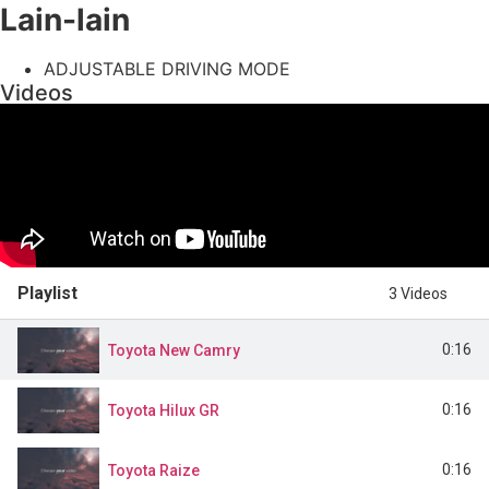
Lain-lain
ADJUSTABLE DRIVING MODE
Videos
Playlist
3 Videos
0:16
Toyota New Camry
0:16
Toyota Hilux GR
0:16
Toyota Raize